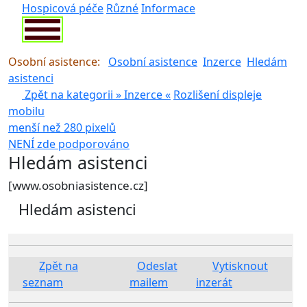
Hospicová péče
Různé
Informace
Osobní asistence:
Osobní asistence
Inzerce
Hledám
asistenci
Zpět na kategorii »
Inzerce
«
Rozlišení displeje
mobilu
menší než 280 pixelů
NENÍ zde podporováno
pouze pro rozlišení >280 px
Hledám asistenci
[www.osobniasistence.cz]
Hledám asistenci
Zpět na
Odeslat
Vytisknout
seznam
mailem
inzerát