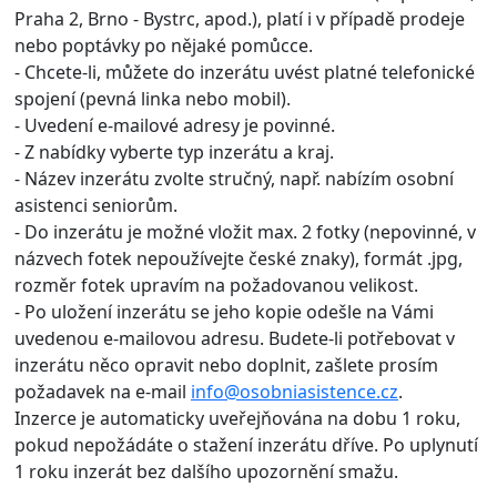
Praha 2, Brno - Bystrc, apod.), platí i v případě prodeje
nebo poptávky po nějaké pomůcce.
- Chcete-li, můžete do inzerátu uvést platné telefonické
spojení (pevná linka nebo mobil).
- Uvedení e-mailové adresy je povinné.
- Z nabídky vyberte typ inzerátu a kraj.
- Název inzerátu zvolte stručný, např. nabízím osobní
asistenci seniorům.
- Do inzerátu je možné vložit max. 2 fotky (nepovinné, v
názvech fotek nepoužívejte české znaky), formát .jpg,
rozměr fotek upravím na požadovanou velikost.
- Po uložení inzerátu se jeho kopie odešle na Vámi
uvedenou e-mailovou adresu. Budete-li potřebovat v
inzerátu něco opravit nebo doplnit, zašlete prosím
požadavek na e-mail
info@osobniasistence.cz
.
Inzerce je automaticky uveřejňována na dobu 1 roku,
pokud nepožádáte o stažení inzerátu dříve. Po uplynutí
1 roku inzerát bez dalšího upozornění smažu.