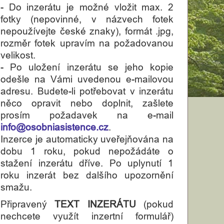
- Do inzerátu je možné vložit max. 2
fotky (nepovinné, v názvech fotek
nepoužívejte české znaky), formát .jpg,
rozměr fotek upravím na požadovanou
velikost.
- Po uložení inzerátu se jeho kopie
odešle na Vámi uvedenou e-mailovou
adresu. Budete-li potřebovat v inzerátu
něco opravit nebo doplnit, zašlete
prosím požadavek na e-mail
info@osobniasistence.cz
.
Inzerce je automaticky uveřejňována na
dobu 1 roku, pokud nepožádáte o
stažení inzerátu dříve. Po uplynutí 1
roku inzerát bez dalšího upozornění
smažu.
Připravený
TEXT INZERÁTU
(pokud
nechcete využít inzertní formulář)