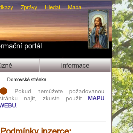
dkazy
Zprávy
Hledat
Mapa
ormační portál
ůzné
informace
Domovská stránka
Pokud nemůžete požadovanou
stránku najít, zkuste použít
MAPU
WEBU
.
Podmínky inzerce: