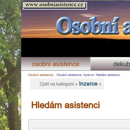
Osobni asistence.cz
×
osobní asistence
dekub
Osobní asistence:
Osobní asistence
Inzerce
Hledám asistenci
Inzerce
Zpět na kategorii »
«
Hledám asistenci