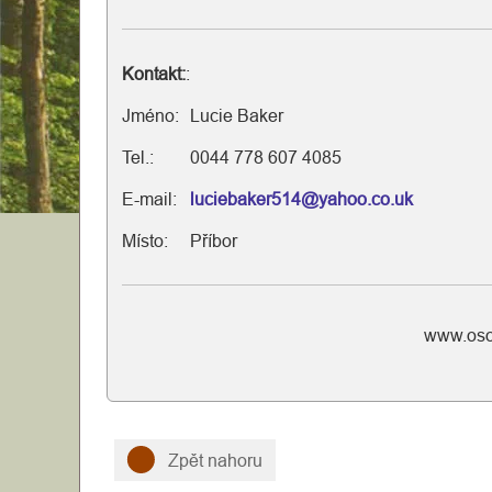
Kontakt:
:
Jméno:
Lucie Baker
Tel.:
0044 778 607 4085
E-mail:
luciebaker514@yahoo.co.uk
Místo:
Příbor
www.oso
Zpět nahoru