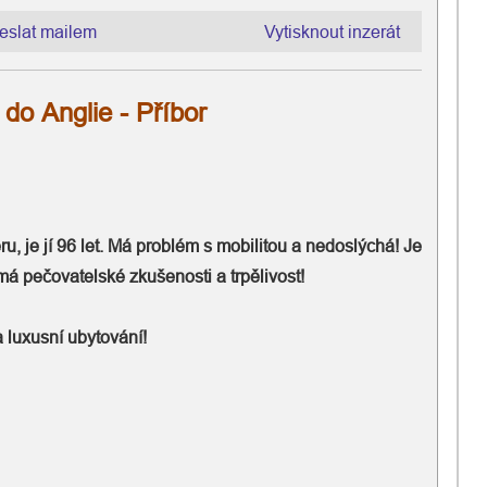
eslat mailem
Vytisknout inzerát
HLEDÁM - Hledám pečovatelku do Anglie - Příbor
u, je jí 96 let. Má problém s mobilitou a nedoslýchá! Je
á pečovatelské zkušenosti a trpělivost!
 luxusní ubytování!