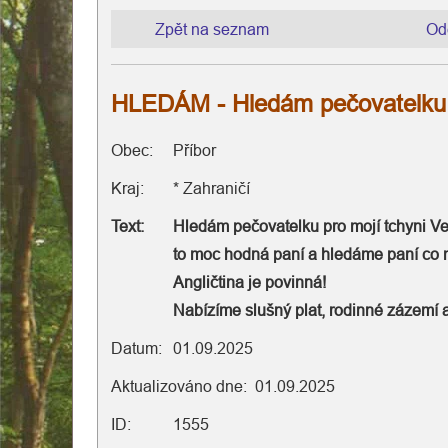
Zpět na seznam
Od
Domovská
stránka
Osobní
Obec:
Příbor
asistence
Kraj:
* Zahraničí
Dekubity
Text:
Hledám pečovatelku pro mojí tchyni Ver
to moc hodná paní a hledáme paní co m
Hospicová
Angličtina je povinná!
Nabízíme slušný plat, rodinné zázemí a
péče
Datum:
01.09.2025
Různé
Aktualizováno dne: 01.09.2025
Informace
ID:
1555