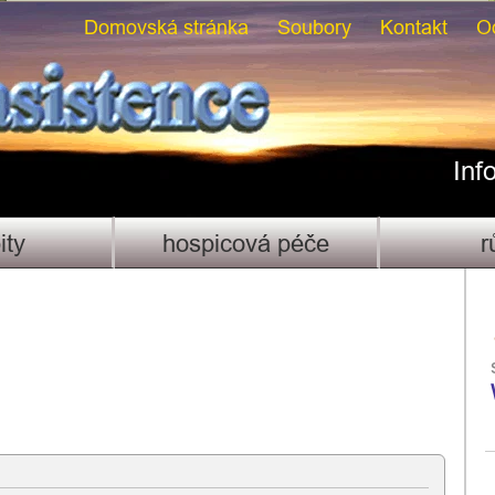
Domovská stránka
Soubory
Kontakt
O
Inf
ity
hospicová péče
r