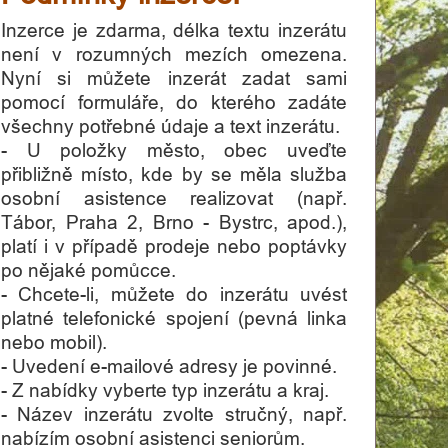
Inzerce je zdarma, délka textu inzerátu
není v rozumných mezích omezena.
Nyní si můžete inzerát zadat sami
pomocí formuláře, do kterého zadáte
všechny potřebné údaje a text inzerátu.
- U položky město, obec uveďte
přibližně místo, kde by se měla služba
osobní asistence realizovat (např.
Tábor, Praha 2, Brno - Bystrc, apod.),
platí i v případě prodeje nebo poptávky
po nějaké pomůcce.
- Chcete-li, můžete do inzerátu uvést
platné telefonické spojení (pevná linka
nebo mobil).
- Uvedení e-mailové adresy je povinné.
- Z nabídky vyberte typ inzerátu a kraj.
- Název inzerátu zvolte stručný, např.
nabízím osobní asistenci seniorům.