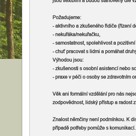
jsou flexibilní a budou stanoveny dle
Různé
Požadujeme:
Informace
- aktivního a zkušeného řidiče (řízení 
- nekuřáka/nekuřačku,
- samostatnost, spolehlivost a pozitivní 
- chuť pracovat s lidmi a pomáhat druh
Výhodou jsou:
- zkušenosti s osobní asistencí nebo s
- praxe v péči o osoby se zdravotním 
Věk ani formální vzdělání pro nás nejso
zodpovědnost, lidský přístup a radost z
Znalost němčiny není podmínkou. K dis
případě potřeby pomůže s komunikací.