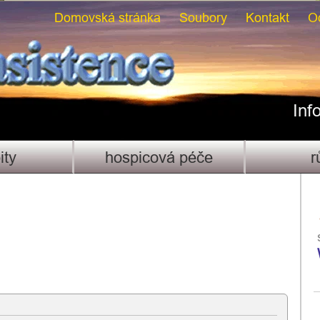
Domovská stránka
Soubory
Kontakt
O
Inf
ity
hospicová péče
r