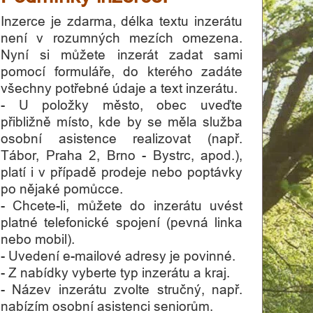
Inzerce je zdarma, délka textu inzerátu
není v rozumných mezích omezena.
Nyní si můžete inzerát zadat sami
pomocí formuláře, do kterého zadáte
všechny potřebné údaje a text inzerátu.
- U položky město, obec uveďte
přibližně místo, kde by se měla služba
osobní asistence realizovat (např.
Tábor, Praha 2, Brno - Bystrc, apod.),
platí i v případě prodeje nebo poptávky
po nějaké pomůcce.
- Chcete-li, můžete do inzerátu uvést
platné telefonické spojení (pevná linka
nebo mobil).
- Uvedení e-mailové adresy je povinné.
- Z nabídky vyberte typ inzerátu a kraj.
- Název inzerátu zvolte stručný, např.
nabízím osobní asistenci seniorům.