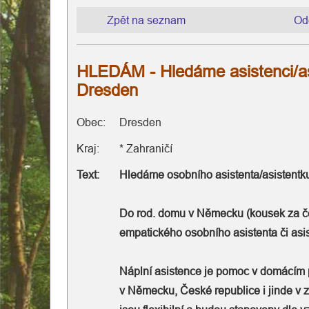
Zpět na seznam
Od
HLEDÁM - Hledáme asistenci/asi
Dresden
Domovská
Obec:
Dresden
stránka
Kraj:
* Zahraničí
Text:
Hledáme osobního asistenta/asistentk
Osobní
asistence
Do rod. domu v Německu (kousek za č
empatického osobního asistenta či asis
Dekubity
Hospicová
Náplní asistence je pomoc v domácím p
v Německu, České republice i jinde v 
péče