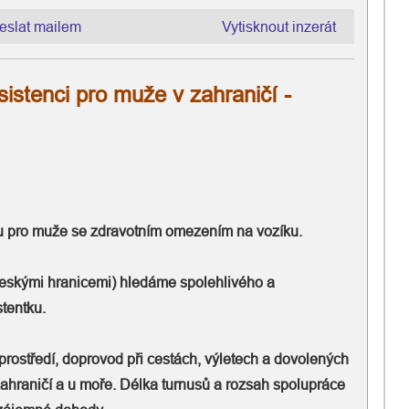
eslat mailem
Vytisknout inzerát
stenci pro muže v zahraničí -
u pro muže se zdravotním omezením na vozíku.
eskými hranicemi) hledáme spolehlivého a
tentku.
rostředí, doprovod při cestách, výletech a dovolených
zahraničí a u moře. Délka turnusů a rozsah spolupráce