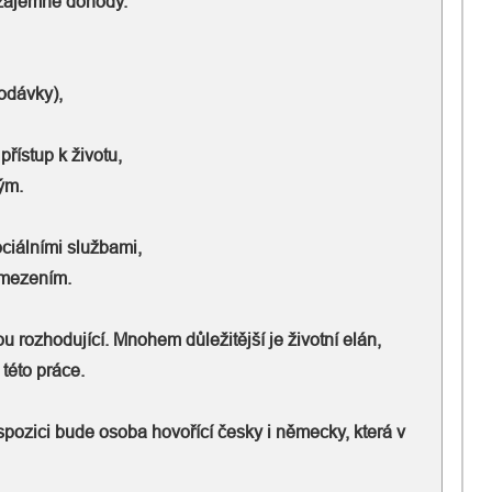
 vzájemné dohody.
dodávky),
přístup k životu,
ým.
ociálními službami,
omezením.
u rozhodující. Mnohem důležitější je životní elán,
 této práce.
pozici bude osoba hovořící česky i německy, která v