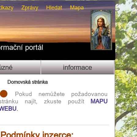
dkazy
Zprávy
Hledat
Mapa
ormační portál
ůzné
informace
Domovská stránka
Pokud nemůžete požadovanou
stránku najít, zkuste použít
MAPU
WEBU
.
Podmínky inzerce: