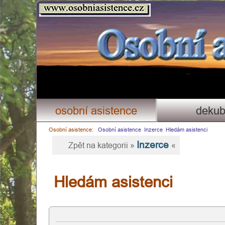
Osobni asistence.cz
×
osobní asistence
dekub
Osobní asistence:
Osobní asistence
Inzerce
Hledám asistenci
Inzerce
Zpět na kategorii »
«
Hledám asistenci