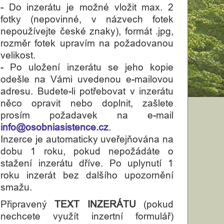
- Do inzerátu je možné vložit max. 2
fotky (nepovinné, v názvech fotek
nepoužívejte české znaky), formát .jpg,
rozměr fotek upravím na požadovanou
velikost.
- Po uložení inzerátu se jeho kopie
odešle na Vámi uvedenou e-mailovou
adresu. Budete-li potřebovat v inzerátu
něco opravit nebo doplnit, zašlete
prosím požadavek na e-mail
info@osobniasistence.cz
.
Inzerce je automaticky uveřejňována na
dobu 1 roku, pokud nepožádáte o
stažení inzerátu dříve. Po uplynutí 1
roku inzerát bez dalšího upozornění
smažu.
Připravený
TEXT INZERÁTU
(pokud
nechcete využít inzertní formulář)