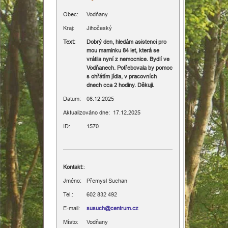
Obec:
Vodňany
Různé
Kraj:
Jihočeský
Text:
Dobrý den, hledám asistenci pro
Informace
mou maminku 84 let, která se
vrátila nyní z nemocnice. Bydlí ve
Vodňanech. Potřebovala by pomoc
s ohřátím jídla, v pracovních
dnech cca 2 hodiny. Děkuji.
Datum:
08.12.2025
Aktualizováno dne: 17.12.2025
ID:
1570
Kontakt:
:
Jméno:
Přemysl Suchan
Tel.:
602 832 492
E-mail:
susuch@centrum.cz
Místo:
Vodňany