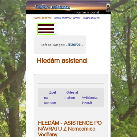
Informační portál
×
Osobní asistence:
Osobní asistence
Inzerce
Hledám asistenci
Inzerce
Zpět na kategorii »
«
Domovská
Hledám asistenci
stránka
Osobní
Zpět
Odeslat
asistence
na
mailem
Vytisknout
seznam
inzerát
Dekubity
HLEDÁM - ASISTENCE PO
Hospicová
NÁVRATU Z Nemocmice -
Vodňany
péče