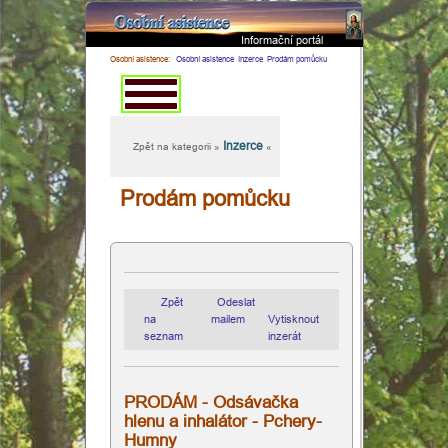
Informační portál
×
Osobní asistence:
Osobní asistence
Inzerce
Prodám pomůcku
Inzerce
Zpět na kategorii »
«
Domovská
Prodám pomůcku
stránka
Osobní
Zpět
Odeslat
asistence
na
mailem
Vytisknout
seznam
inzerát
Dekubity
PRODÁM - Odsávačka
Hospicová
hlenu a inhalátor - Pchery-
Humny
péče