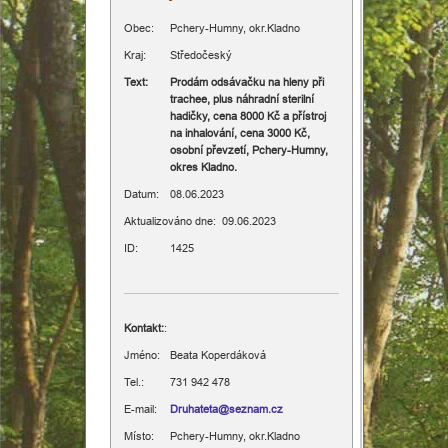
Obec:
Pchery-Humny, okr.Kladno
Různé
Kraj:
Středočeský
Text:
Prodám odsávačku na hleny při
Informace
trachee, plus náhradní sterilní
hadičky, cena 8000 Kč a přístroj
na inhalování, cena 3000 Kč,
osobní převzetí, Pchery-Humny,
okres Kladno.
Datum:
08.06.2023
Aktualizováno dne: 09.06.2023
ID:
1425
Kontakt:
:
Jméno:
Beata Koperdáková
Tel.:
731 942 478
E-mail:
Druhateta@seznam.cz
Místo:
Pchery-Humny, okr.Kladno