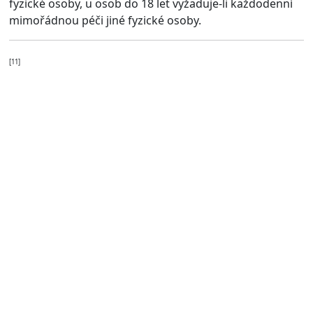
fyzické osoby, u osob do 18 let vyžaduje-li každodenní
mimořádnou péči jiné fyzické osoby.
[11]