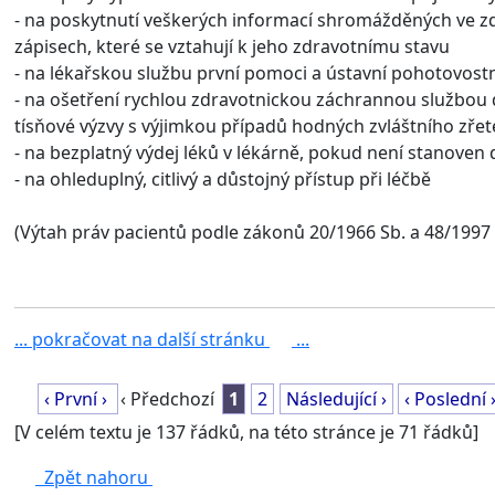
- na poskytnutí veškerých informací shromážděných ve z
zápisech, které se vztahují k jeho zdravotnímu stavu
- na lékařskou službu první pomoci a ústavní pohotovostn
- na ošetření rychlou zdravotnickou záchrannou službou 
tísňové výzvy s výjimkou případů hodných zvláštního zřet
- na bezplatný výdej léků v lékárně, pokud není stanoven
- na ohleduplný, citlivý a důstojný přístup při léčbě
(Výtah práv pacientů podle zákonů 20/1966 Sb. a 48/1997 
... pokračovat na další stránku
...
‹ První ›
‹ Předchozí
1
2
Následující ›
‹ Poslední 
[V celém textu je 137 řádků, na této stránce je 71 řádků]
Zpět nahoru