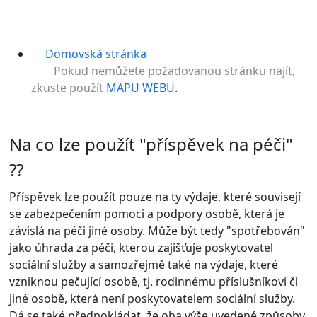
Domovská stránka
Pokud nemůžete požadovanou stránku najít,
zkuste použít
MAPU WEBU
.
Na co lze použít "příspěvek na péči"
??
Příspěvek lze použít pouze na ty výdaje, které
souvisejí
se zabezpečením pomoci
a podpory osobě, která je
závislá na péči jiné osoby. Může být tedy "spotřebován"
jako úhrada za péči, kterou zajišťuje poskytovatel
sociální služby a samozřejmě také na výdaje, které
vzniknou pečující osobě, tj. rodinnému příslušníkovi či
jiné osobě, která není poskytovatelem sociální služby.
Dá se také předpokládat, že oba výše uvedené způsoby