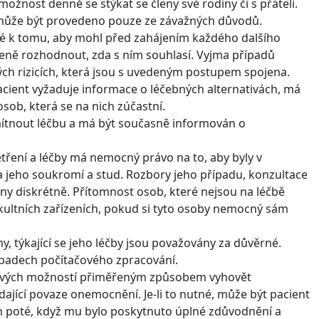
žnost denně se stýkat se členy své rodiny či s přáteli.
 může být provedeno pouze ze závažných důvodů.
né k tomu, aby mohl před zahájením každého dalšího
ně rozhodnout, zda s ním souhlasí. Vyjma případů
ch rizicích, která jsou s uvedeným postupem spojena.
acient vyžaduje informace o léčebných alternativách, má
ob, která se na nich zúčastní.
mítnout léčbu a má být současně informován o
tření a léčby má nemocný právo na to, aby byly v
 jeho soukromí a stud. Rozbory jeho případu, konzultace
ěny diskrétně. Přítomnost osob, které nejsou na léčbě
akultních zařízeních, pokud si tyto osoby nemocný sám
, týkající se jeho léčby jsou považovány za důvěrné.
ípadech počítačového zpracování.
e svých možností přiměřeným způsobem vyhovět
jící povaze onemocnění. Je-li to nutné, může být pacient
 poté, když mu bylo poskytnuto úplné zdůvodnění a