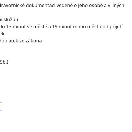
dravotnické dokumentaci vedené o jeho osobě a v jiných
í službu
do 13 minut ve městě a 19 minut mimo město od přijetí
ele
 doplatek ze zákona
Sb.)
›