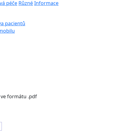
vá péče
Různé
Informace
va pacientů
 mobilu
 ve formátu .pdf