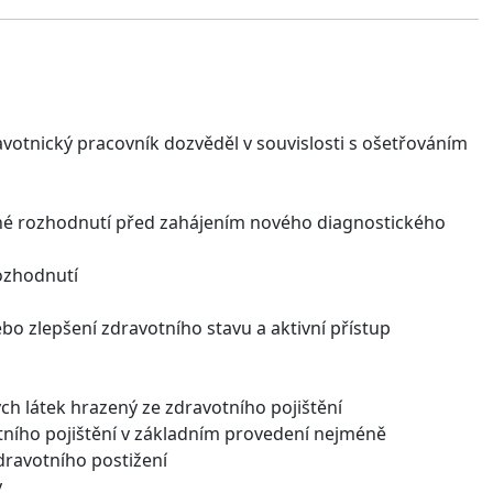
avotnický pracovník dozvěděl v souvislosti s ošetřováním
ené rozhodnutí před zahájením nového diagnostického
ozhodnutí
ebo zlepšení zdravotního stavu a aktivní přístup
ých látek hrazený ze zdravotního pojištění
otního pojištění v základním provedení nejméně
dravotního postižení
y