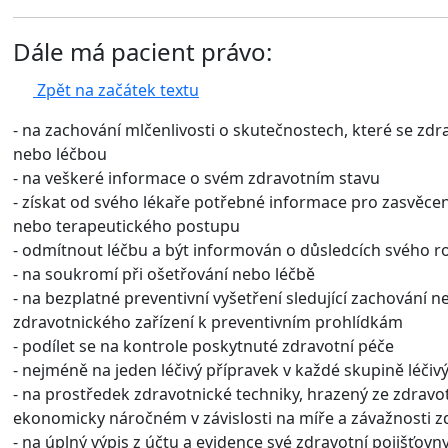
Dále má pacient právo:
Zpět na začátek textu
- na zachování mlčenlivosti o skutečnostech, které se zdr
nebo léčbou
- na veškeré informace o svém zdravotním stavu
- získat od svého lékaře potřebné informace pro zasvěc
nebo terapeutického postupu
- odmítnout léčbu a být informován o důsledcích svého r
- na soukromí při ošetřování nebo léčbě
- na bezplatné preventivní vyšetření sledující zachování n
zdravotnického zařízení k preventivním prohlídkám
- podílet se na kontrole poskytnuté zdravotní péče
- nejméně na jeden léčivý přípravek v každé skupině léčiv
- na prostředek zdravotnické techniky, hrazený ze zdrav
ekonomicky náročném v závislosti na míře a závažnosti z
- na úplný výpis z účtu a evidence své zdravotní pojišťovn