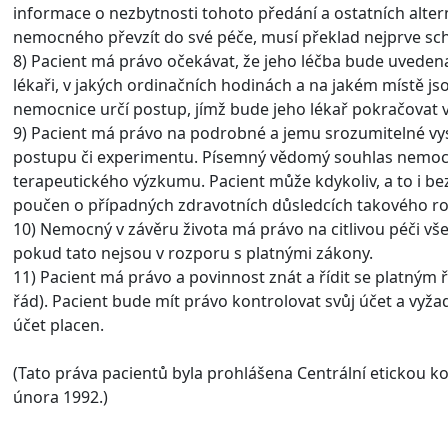
informace o nezbytnosti tohoto předání a ostatních alterna
nemocného převzít do své péče, musí překlad nejprve schv
8) Pacient má právo očekávat, že jeho léčba bude uveden
lékaři, v jakých ordinačních hodinách a na jakém místě j
nemocnice určí postup, jímž bude jeho lékař pokračovat v
9) Pacient má právo na podrobné a jemu srozumitelné vys
postupu či experimentu. Písemný vědomý souhlas nemocn
terapeutického výzkumu. Pacient může kdykoliv, a to i be
poučen o případných zdravotních důsledcích takového r
10) Nemocný v závěru života má právo na citlivou péči vše
pokud tato nejsou v rozporu s platnými zákony.
11) Pacient má právo a povinnost znát a řídit se platným ř
řád). Pacient bude mít právo kontrolovat svůj účet a vyž
účet placen.
(Tato práva pacientů byla prohlášena Centrální etickou ko
února 1992.)