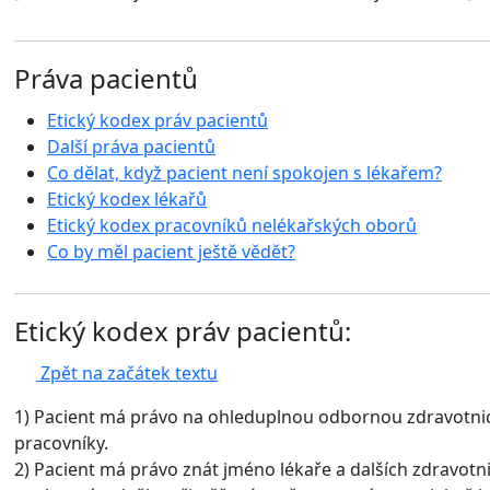
Práva pacientů
Etický kodex práv pacientů
Další práva pacientů
Co dělat, když pacient není spokojen s lékařem?
Etický kodex lékařů
Etický kodex pracovníků nelékařských oborů
Co by měl pacient ještě vědět?
Etický kodex práv pacientů:
Zpět na začátek textu
1) Pacient má právo na ohleduplnou odbornou zdravotni
pracovníky.
2) Pacient má právo znát jméno lékaře a dalších zdravotni