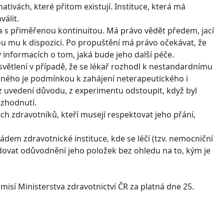
tivách, které přitom existují. Instituce, která má
álit.
a s přiměřenou kontinuitou. Má právo vědět předem, jací
sou mu k dispozici. Po propuštění má právo očekávat, že
 informacích o tom, jaká bude jeho další péče.
větlení v případě, že se lékař rozhodl k nestandardnímu
ého je podmínkou k zahájení neterapeutického i
z uvedení důvodu, z experimentu odstoupit, když byl
ozhodnutí.
ch zdravotníků, kteří musejí respektovat jeho přání,
ádem zdravotnické instituce, kde se léčí (tzv. nemocniční
adovat odůvodnění jeho položek bez ohledu na to, kým je
misí Ministerstva zdravotnictví ČR za platná dne 25.