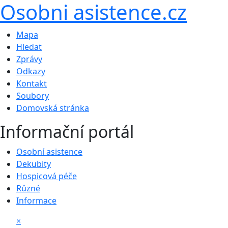
Osobni asistence.cz
Mapa
Hledat
Zprávy
Odkazy
Kontakt
Soubory
Domovská stránka
Informační portál
Osobní asistence
Dekubity
Hospicová péče
Různé
Informace
×