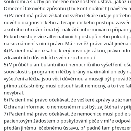
soukromí a služby přiměřené možnostem ústavu, jakož i mo
Omezení takového způsobu (tzv. kontinuálních) návštěv
3) Pacient má právo získat od svého lékaře údaje potřeb
nového diagnostického a terapeutického postupu zasvěce
akutního ohrožení má být náležitě informován o případný
Pokud existuje více alternativních postupů nebo pokud p
na seznámení s nimi právo. Má rovněž právo znát jména os
4) Pacient má v rozsahu, který povoluje zákon, právo od
zdravotních důsledcích svého rozhodnutí.
5) V průběhu ambulantního i nemocničního vyšetření, oše
souvislosti s programem léčby brány maximální ohledy na
vyšetření a léčba jsou věcí důvěrnou a musejí být provád
přímo zúčastněny, musí odsouhlasit nemocný, a to i ve f
nevybral.
6) Pacient má právo očekávat, že veškeré zprávy a záznamy
Ochrana informací o nemocném musí být zajištěna i v př
7) Pacient má právo očekávat, že nemocnice musí podl
pacientovým žádostem o poskytování péče v míře odpovída
předán jinému léčebnému ústavu, případně tam převezen