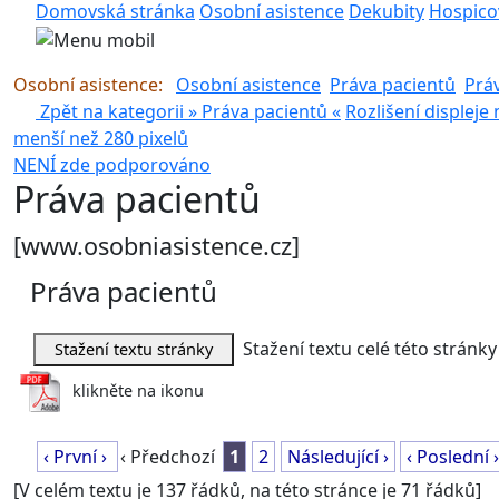
Domovská stránka
Osobní asistence
Dekubity
Hospico
Osobní asistence:
Osobní asistence
Práva pacientů
Prá
Zpět na kategorii »
Práva pacientů
«
Rozlišení displeje
menší než 280 pixelů
NENÍ zde podporováno
pouze pro rozlišení >280 px
Práva pacientů
[www.osobniasistence.cz]
Práva pacientů
Stažení textu celé této stránky
klikněte na ikonu
‹ První ›
‹ Předchozí
1
2
Následující ›
‹ Poslední ›
[V celém textu je 137 řádků, na této stránce je 71 řádků]