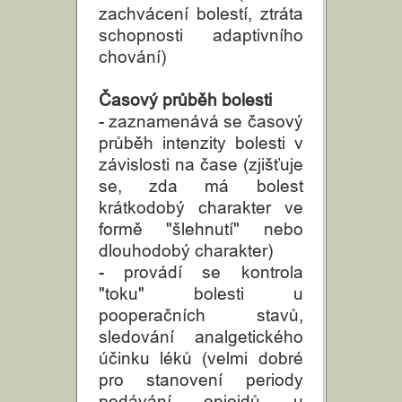
zachvácení bolestí, ztráta
schopnosti adaptivního
chování)
Časový průběh bolesti
- zaznamenává se časový
průběh intenzity bolesti v
závislosti na čase (zjišťuje
se, zda má bolest
krátkodobý charakter ve
formě "šlehnutí" nebo
dlouhodobý charakter)
- provádí se kontrola
"toku" bolesti u
pooperačních stavů,
sledování analgetického
účinku léků (velmi dobré
pro stanovení periody
podávání opioidů u