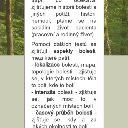
trápí, co očekává,
zjišťujeme historii bolesti a
asistence
jiných potíží, historii
Dekubity
nemocí, ptáme se na
sociální život pacienta
Hospicová
(pracovní a rodinný život).
Pomocí dalších testů se
péče
zjišťují
aspekty bolesti
,
mezi které patří:
Různé
-
lokalizace
bolesti, mapa,
topologie bolesti - zjišťuje
Informace
se, v kterých místech těla
to bolí, kde to bolí
-
intenzita
bolesti - zjišťuje
se, jak moc to v
označených místech bolí
-
časový průběh bolesti
-
zjišťuje se, kdy a za
jakých okolností to bolí