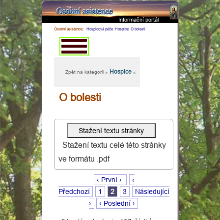
Informační portál
×
Osobní asistence:
Hospicová péče
Hospice
O bolesti
Hospice
Zpět na kategorii »
«
O bolesti
Stažení textu celé této stránky
ve formátu .pdf
‹ První ›
‹
Předchozí
1
2
3
Následující
›
‹ Poslední ›