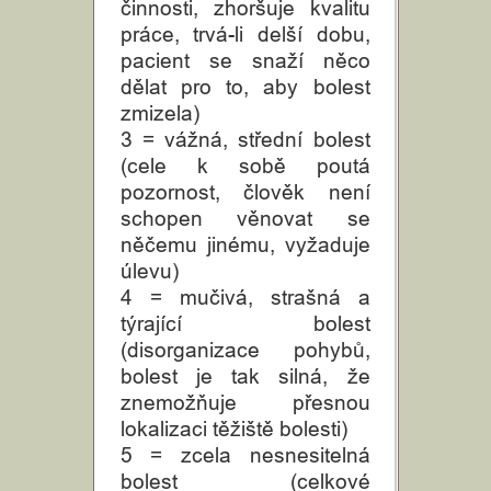
činnosti, zhoršuje kvalitu
práce, trvá-li delší dobu,
pacient se snaží něco
dělat pro to, aby bolest
zmizela)
3 = vážná, střední bolest
(cele k sobě poutá
pozornost, člověk není
schopen věnovat se
něčemu jinému, vyžaduje
úlevu)
4 = mučivá, strašná a
týrající bolest
(disorganizace pohybů,
bolest je tak silná, že
znemožňuje přesnou
lokalizaci těžiště bolesti)
5 = zcela nesnesitelná
bolest (celkové