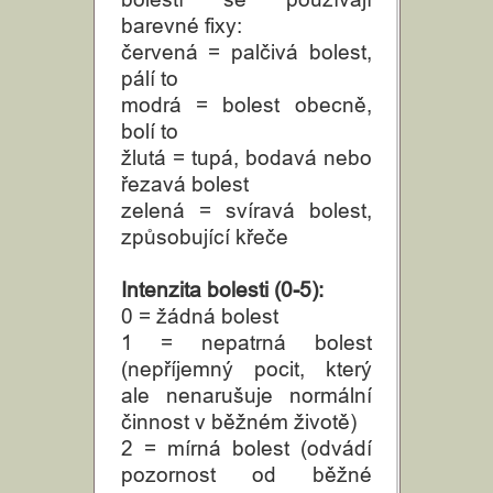
barevné fixy:
červená = palčivá bolest,
pálí to
modrá = bolest obecně,
bolí to
žlutá = tupá, bodavá nebo
řezavá bolest
zelená = svíravá bolest,
způsobující křeče
Intenzita bolesti (0-5):
0 = žádná bolest
1 = nepatrná bolest
(nepříjemný pocit, který
ale nenarušuje normální
činnost v běžném životě)
2 = mírná bolest (odvádí
pozornost od běžné