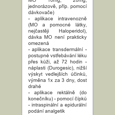
MO 10mg, 20mg,
jednorázově, příp. pomocí
dávkovače)
- aplikace intravenozně
(MO a pomocné látky,
nejčastěji Haloperidol),
dávka MO není prakticky
omezená
- aplikace transdermální -
postupné vstřebávání léku
přes kůži, až 72 hodin -
náplasti (Durogesic), nižší
výskyt vedlejších účinků,
výměna 1x za 3 dny, dost
drahé
- aplikace rektálně (do
konečníku) - pomocí čípků
- intraspinální a epidurální
podání analgetik