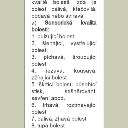
kvalitě bolesti, zda je
bolest pálivá, křečovitá,
bodavá nebo svíravá
a)
Sensorická kvalita
bolesti:
1. pulzující bolest
2. šlehající, vystřelující
bolest
3. píchavá, šroubující
bolest
4. řezavá, kousavá,
zžírající bolest
5. škrtící bolest, působící
stisk, sešněrování,
sevření apod.
6. trhavá, roztrhávající
bolest
7. pálivá, žhavá bolest
8. tupá bolest