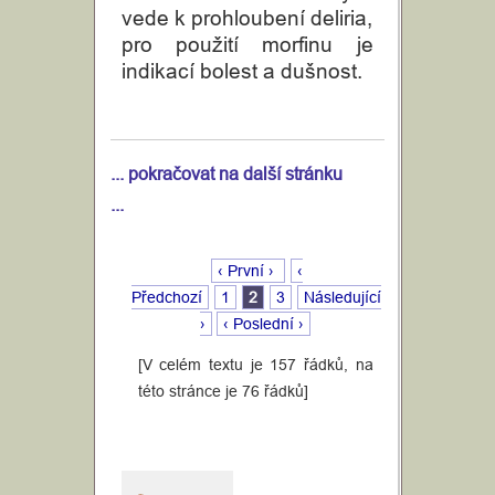
vede k prohloubení deliria,
pro použití morfinu je
indikací bolest a dušnost.
... pokračovat na další stránku
...
‹ První ›
‹
Předchozí
1
2
3
Následující
›
‹ Poslední ›
[V celém textu je 157 řádků, na
této stránce je 76 řádků]