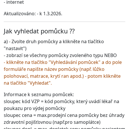
- internet
Aktualizováno: - k 1.3.2026.
Jak vyhledat pomůcku ??
a) - Zvolte druh pomůcky a klikněte na tlačítko
"nastavit")
- zobrazí se všechny pomůcky zvoleného typu NEBO
- klikněte na tlačítko
"Vyhledávání pomůcek"
a do pole
formuláře napište název pomůcky (např. lůžko
polohovací, matrace, krytí ran apod.) - potom klikněte
na tlačítko "Vyhledat".
Informace k seznamu pomůcek:
sloupec kód VZP
= kód pomůcky, který uvádí lékař na
poukazu pro výdej pomůcky
sloupec cena
= max.prodejní cena pomůcky bez úhrady
zdravotní pojišťovnou (např.pro samoplátce)