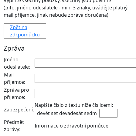
Vyplňte všechny položky,
všechny jsou povinné
(Info: jméno odesílatele - min. 3 znaky, uvádějte platný
mail příjemce, jinak nebude zpráva doručena).
Zpět na
zdr.pomůcku
Zpráva
Jméno
odesílatele:
Mail
příjemce
:
Zpráva pro
příjemce:
Napište číslo z textu níže číslicemi:
Zabezpečení:
devět set devadesát sedm
Předmět
Informace o zdravotní pomůcce
zprávy: