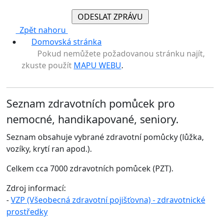
Zpět nahoru
Domovská stránka
Pokud nemůžete požadovanou stránku najít,
zkuste použít
MAPU WEBU
.
Seznam zdravotních pomůcek pro
nemocné, handikapované, seniory.
Seznam obsahuje vybrané zdravotní pomůcky (lůžka,
vozíky, krytí ran apod.).
Celkem cca 7000 zdravotních pomůcek (PZT).
Zdroj informací:
-
VZP (Všeobecná zdravotní pojišťovna) - zdravotnické
prostředky