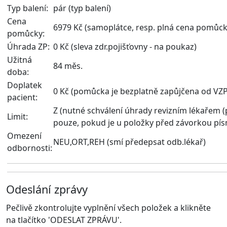
Typ balení:
pár (typ balení)
Cena
6979 Kč (samoplátce, resp. plná cena pomůck
pomůcky:
Úhrada ZP:
0 Kč (sleva zdr.pojišťovny - na poukaz)
Užitná
84 měs.
doba:
Doplatek
0 Kč
(pomůcka je bezplatně zapůjčena od VZP
pacient
:
Z
(nutné schválení úhrady revizním lékařem (p
Limit:
pouze, pokud je u položky před závorkou p
Omezení
NEU,ORT,REH (smí předepsat odb.lékař)
odbornosti:
Odeslání zprávy
Pečlivě zkontrolujte vyplnění všech položek a klikněte
na tlačítko 'ODESLAT ZPRÁVU'.