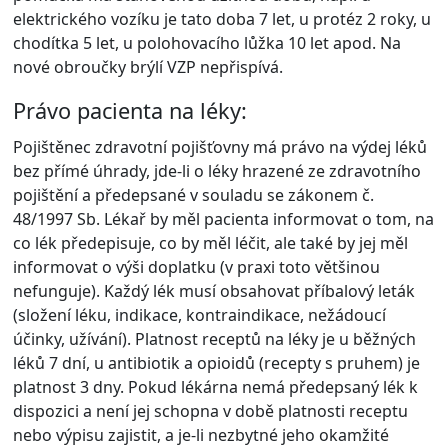
elektrického vozíku je tato doba 7 let, u protéz 2 roky, u
chodítka 5 let, u polohovacího lůžka 10 let apod. Na
nové obroučky brýlí VZP nepřispívá.
Právo pacienta na léky:
Pojištěnec zdravotní pojišťovny má právo na výdej léků
bez přímé úhrady, jde-li o léky hrazené ze zdravotního
pojištění a předepsané v souladu se zákonem č.
48/1997 Sb. Lékař by měl pacienta informovat o tom, na
co lék předepisuje, co by měl léčit, ale také by jej měl
informovat o výši doplatku (v praxi toto většinou
nefunguje). Každý lék musí obsahovat příbalový leták
(složení léku, indikace, kontraindikace, nežádoucí
účinky, užívání). Platnost receptů na léky je u běžných
léků 7 dní, u antibiotik a opioidů (recepty s pruhem) je
platnost 3 dny. Pokud lékárna nemá předepsaný lék k
dispozici a není jej schopna v době platnosti receptu
nebo výpisu zajistit, a je-li nezbytné jeho okamžité