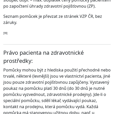
sloupec dopl.
= max. doplatek ceny pomůcky pacientem
po započtení úhrady zdravotní pojišťovnou (ZP).
Seznam pomůcek je převzat ze stránek VZP ČR, bez
záruky.
[99]
Právo pacienta na zdravotnické
prostředky:
Pomůcky mohou být z hlediska použití přechodné nebo
trvalé, některé (levnější) jsou ve vlastnictví pacienta, jiné
jsou pouze zdravotní pojišťovnou zapůjčeny. Vystavený
poukaz na pomůcku platí 30 dnů (do 30 dnů je nutné
pomůcku vyzvednout, zdravotnické prodejny). Jde-li o
speciální pomůcku, sdělí lékař, vydávající poukaz,
kontakt na prodejnu, která pomůcku vydá. Každá
pomůcka má stanovenou užitnou dobu, např. u