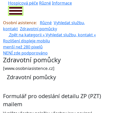
Hospicová péče
Různé
Informace
Osobní asistence:
Různé
Vyhledat službu,
kontakt
Zdravotní pomůcky
Zpět na kategorii »
Vyhledat službu, kontakt
«
Rozlišení displeje mobilu
menší než 280 pixelů
NENÍ zde podporováno
pouze pro rozlišení >280 px
Zdravotní pomůcky
[www.osobniasistence.cz]
Zdravotní pomůcky
Formulář pro odeslání detailu ZP (PZT)
mailem