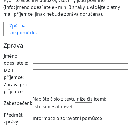
Vyplňte všechny položky,
všechny jsou povinné
(Info: jméno odesílatele - min. 3 znaky, uvádějte platný
mail příjemce, jinak nebude zpráva doručena).
Zpět na
zdr.pomůcku
Zpráva
Jméno
odesílatele:
Mail
příjemce
:
Zpráva pro
příjemce:
Napište číslo z textu níže číslicemi:
Zabezpečení:
sto šedesát devět
Předmět
Informace o zdravotní pomůcce
zprávy: