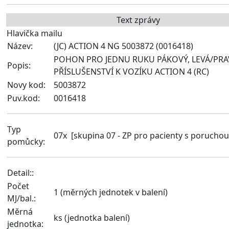
Text zprávy
Hlavička mailu
Název:
(JC) ACTION 4 NG 5003872 (0016418)
POHON PRO JEDNU RUKU PÁKOVÝ, LEVÁ/PRAV
Popis:
PŘÍSLUŠENSTVÍ K VOZÍKU ACTION 4 (RC)
Novy kod:
5003872
Puv.kod:
0016418
Typ
07x [skupina 07 - ZP pro pacienty s poruchou
pomůcky:
Detail:
:
Počet
1 (měrných jednotek v balení)
MJ/bal.:
Měrná
ks (jednotka balení)
jednotka: