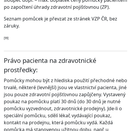
sloupec dopl.
= max. doplatek ceny pomůcky pacientem
po započtení úhrady zdravotní pojišťovnou (ZP).
Seznam pomůcek je převzat ze stránek VZP ČR, bez
záruky.
[99]
Právo pacienta na zdravotnické
prostředky:
Pomůcky mohou být z hlediska použití přechodné nebo
trvalé, některé (levnější) jsou ve vlastnictví pacienta, jiné
jsou pouze zdravotní pojišťovnou zapůjčeny. Vystavený
poukaz na pomůcku platí 30 dnů (do 30 dnů je nutné
pomůcku vyzvednout, zdravotnické prodejny). Jde-li o
speciální pomůcku, sdělí lékař, vydávající poukaz,
kontakt na prodejnu, která pomůcku vydá. Každá
pomůcka má stanovenou užitnou dobu, např. u