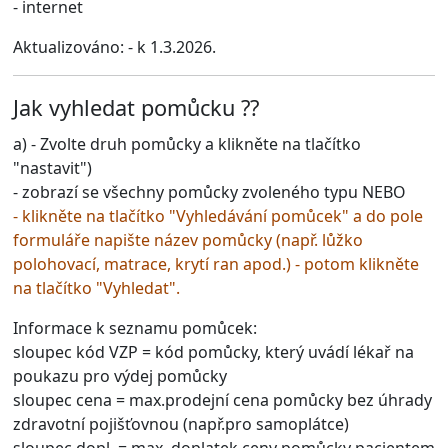
- internet
Aktualizováno: - k 1.3.2026.
Jak vyhledat pomůcku ??
a) - Zvolte druh pomůcky a klikněte na tlačítko
"nastavit")
- zobrazí se všechny pomůcky zvoleného typu NEBO
- klikněte na tlačítko
"Vyhledávání pomůcek"
a do pole
formuláře napište název pomůcky (např. lůžko
polohovací, matrace, krytí ran apod.) - potom klikněte
na tlačítko "Vyhledat".
Informace k seznamu pomůcek:
sloupec kód VZP
= kód pomůcky, který uvádí lékař na
poukazu pro výdej pomůcky
sloupec cena
= max.prodejní cena pomůcky bez úhrady
zdravotní pojišťovnou (např.pro samoplátce)