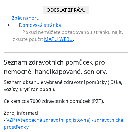
Zpět nahoru
Domovská stránka
Pokud nemůžete požadovanou stránku najít,
zkuste použít
MAPU WEBU
.
Seznam zdravotních pomůcek pro
nemocné, handikapované, seniory.
Seznam obsahuje vybrané zdravotní pomůcky (lůžka,
vozíky, krytí ran apod.).
Celkem cca 7000 zdravotních pomůcek (PZT).
Zdroj informací:
-
VZP (Všeobecná zdravotní pojišťovna) - zdravotnické
prostředky