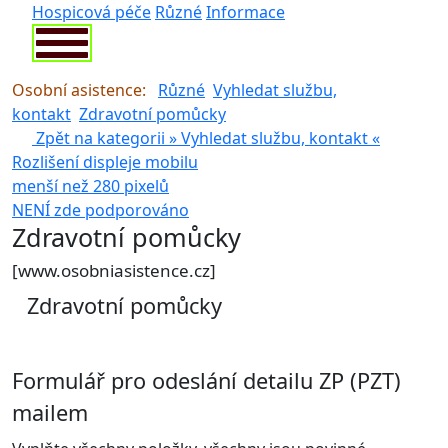
Hospicová péče
Různé
Informace
Osobní asistence:
Různé
Vyhledat službu,
kontakt
Zdravotní pomůcky
Zpět na kategorii »
Vyhledat službu, kontakt
«
Rozlišení displeje mobilu
menší než 280 pixelů
NENÍ zde podporováno
pouze pro rozlišení >280 px
Zdravotní pomůcky
[www.osobniasistence.cz]
Zdravotní pomůcky
Formulář pro odeslání detailu ZP (PZT)
mailem