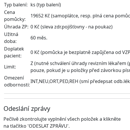
Typ balení:
ks (typ balení)
Cena
19652 Kč (samoplátce, resp. plná cena pomůc
pomůcky:
Úhrada ZP:
0 Kč (sleva zdr.pojišťovny - na poukaz)
Užitná
60 měs.
doba:
Doplatek
0 Kč
(pomůcka je bezplatně zapůjčena od VZP
pacient
:
Z
(nutné schválení úhrady revizním lékařem (p
Limit:
pouze, pokud je u položky před závorkou p
Omezení
INT,NEU,ORT,PED,REH (smí předepsat odb.lék
odbornosti:
Odeslání zprávy
Pečlivě zkontrolujte vyplnění všech položek a klikněte
na tlačítko 'ODESLAT ZPRÁVU'.