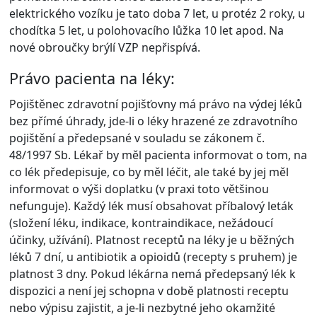
elektrického vozíku je tato doba 7 let, u protéz 2 roky, u
chodítka 5 let, u polohovacího lůžka 10 let apod. Na
nové obroučky brýlí VZP nepřispívá.
Právo pacienta na léky:
Pojištěnec zdravotní pojišťovny má právo na výdej léků
bez přímé úhrady, jde-li o léky hrazené ze zdravotního
pojištění a předepsané v souladu se zákonem č.
48/1997 Sb. Lékař by měl pacienta informovat o tom, na
co lék předepisuje, co by měl léčit, ale také by jej měl
informovat o výši doplatku (v praxi toto většinou
nefunguje). Každý lék musí obsahovat příbalový leták
(složení léku, indikace, kontraindikace, nežádoucí
účinky, užívání). Platnost receptů na léky je u běžných
léků 7 dní, u antibiotik a opioidů (recepty s pruhem) je
platnost 3 dny. Pokud lékárna nemá předepsaný lék k
dispozici a není jej schopna v době platnosti receptu
nebo výpisu zajistit, a je-li nezbytné jeho okamžité