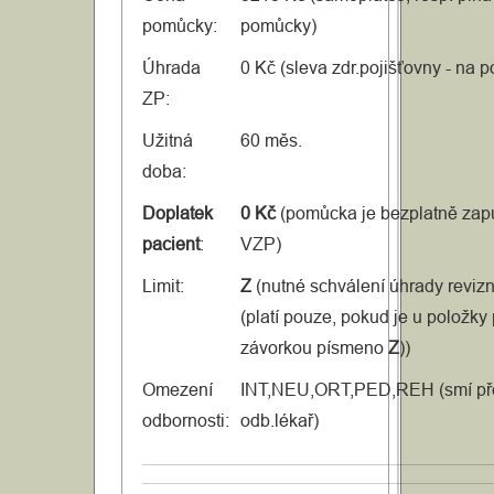
pomůcky:
pomůcky)
Úhrada
0 Kč (sleva zdr.pojišťovny - na 
ZP:
Užitná
60 měs.
doba:
Doplatek
0 Kč
(pomůcka je bezplatně zap
pacient
:
VZP)
Limit:
Z
(nutné schválení úhrady reviz
(platí pouze, pokud je u položky
závorkou písmeno
Z
))
Omezení
INT,NEU,ORT,PED,REH (smí př
odbornosti:
odb.lékař)