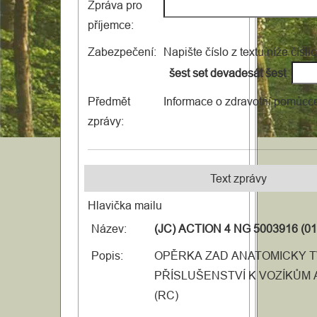
Zpráva pro
příjemce:
Zabezpečení:
Napište číslo z textu níže čísli
šest set devadesát šest
Předmět
Informace o zdravotní pomůcc
zprávy:
Text zprávy
Hlavička mailu
Název:
(JC) ACTION 4 NG 5003916 (0
Popis:
OPĚRKA ZAD ANATOMICKY T
PŘÍSLUŠENSTVÍ K VOZÍKŮM A
(RC)