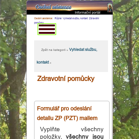
Informační portál
×
Osobní asistence:
Různé
Vyhledat službu, kontakt
Zdravotní
pomůcky
Vyhledat službu,
Zpět na kategorii »
kontakt
«
Zdravotní pomůcky
Domovská
Formulář pro odeslání
stránka
detailu ZP (PZT) mailem
Osobní
Vyplňte všechny
položky,
všechny jsou
asistence