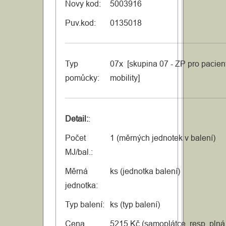
Novy kod:
5003916
Puv.kod:
0135018
Typ
07x [skupina 07 - ZP pro pacien
pomůcky:
mobility]
Detail:
:
Počet
1 (měrných jednotek v balení)
MJ/bal.:
Měrná
ks (jednotka balení)
jednotka:
Typ balení:
ks (typ balení)
Cena
5215 Kč (samoplátce, resp. plná