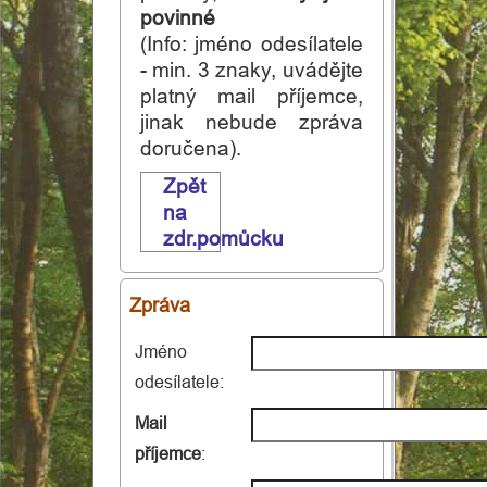
povinné
Dekubity
(Info: jméno odesílatele
- min. 3 znaky, uvádějte
Hospicová
platný mail příjemce,
jinak nebude zpráva
péče
doručena).
Zpět
Různé
na
Informace
zdr.pomůcku
Zpráva
Jméno
odesílatele:
Mail
příjemce
: