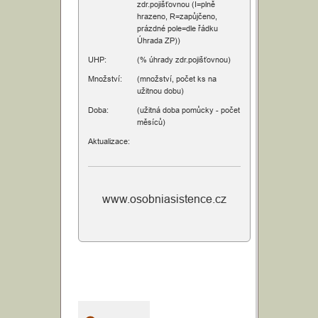
zdr.pojišťovnou (I=plně
hrazeno, R=zapůjčeno,
prázdné pole=dle řádku
Úhrada ZP))
UHP:
(% úhrady zdr.pojišťovnou)
Množství:
(množství, počet ks na
užitnou dobu)
Doba:
(užitná doba pomůcky - počet
měsíců)
Aktualizace:
www.osobniasistence.cz