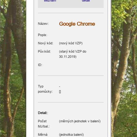
seznam
detail
Hospicová
péče
Google Chrome
Název:
Různé
Popis:
Nový kód:
(nový kód VZP)
Informace
Pův.kód:
(starý kód VZP do
30.11.2019)
ID:
Typ
-
pomůcky:
[]
Detail:
:
Počet
(měrných jednotek v balení)
MJ/bal.:
Měrná
(jednotka balení)