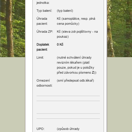
jednotka:
Typ balení:
(typ balení)
Úhrada
Kč (samoplátce, resp. plná
pacient:
cena pomůcky)
Úhrada ZP:
Kč (sleva zdr.pojišťovny - na
poukaz)
Doplatek
0 Kč
pacient
:
Limit:
(nutné schválení úhrady
revizním lékařem (platí
pouze, pokud je u položky
před závorkou písmeno
Z
))
Omezení
(smí předepsat odb.lékař)
odbornosti:
UPO:
(způsob úhrady