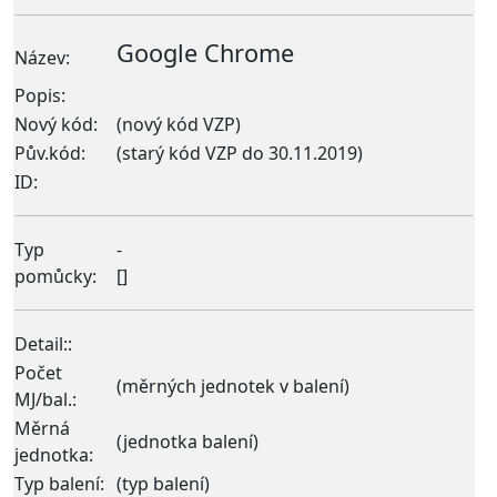
Google Chrome
Název:
Popis:
Nový kód:
(nový kód VZP)
Pův.kód:
(starý kód VZP do 30.11.2019)
ID:
Typ
-
pomůcky:
[]
Detail:
:
Počet
(měrných jednotek v balení)
MJ/bal.:
Měrná
(jednotka balení)
jednotka:
Typ balení:
(typ balení)