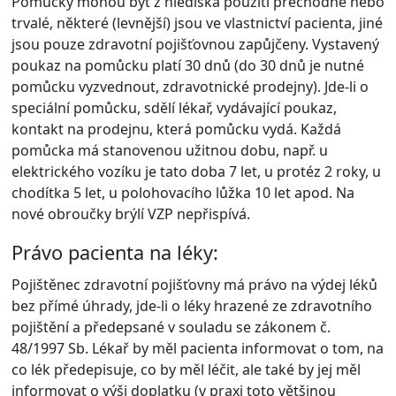
Pomůcky mohou být z hlediska použití přechodné nebo
trvalé, některé (levnější) jsou ve vlastnictví pacienta, jiné
jsou pouze zdravotní pojišťovnou zapůjčeny. Vystavený
poukaz na pomůcku platí 30 dnů (do 30 dnů je nutné
pomůcku vyzvednout, zdravotnické prodejny). Jde-li o
speciální pomůcku, sdělí lékař, vydávající poukaz,
kontakt na prodejnu, která pomůcku vydá. Každá
pomůcka má stanovenou užitnou dobu, např. u
elektrického vozíku je tato doba 7 let, u protéz 2 roky, u
chodítka 5 let, u polohovacího lůžka 10 let apod. Na
nové obroučky brýlí VZP nepřispívá.
Právo pacienta na léky:
Pojištěnec zdravotní pojišťovny má právo na výdej léků
bez přímé úhrady, jde-li o léky hrazené ze zdravotního
pojištění a předepsané v souladu se zákonem č.
48/1997 Sb. Lékař by měl pacienta informovat o tom, na
co lék předepisuje, co by měl léčit, ale také by jej měl
informovat o výši doplatku (v praxi toto většinou