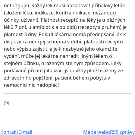
nefunguje). Každý lék musí obsahovat příbalový leták
(složení léku, indikace, kontraindikace, nežádoucí
účinky, užívání). Platnost receptů na léky je u běžných
léků 7 dní, u antibiotik a opioidů (recepty s pruhem) je
platnost 3 dny. Pokud lékárna nemá předepsaný lék k
dispozici a není jej schopna v době platnosti receptu
nebo výpisu zajistit, a je-li nezbytné jeho okamžité
vydání, může jej lékárna nahradit jiným lékem o
stejném účinku, hrazeným stejným způsobem. Léky
podávané při hospitalizaci jsou vždy plně hrazeny ze
zdravotního pojištění, pacient během pobytu v
nemocnici nic nedoplácí
[99]
Kontakt
E-mail
Mapa webu
RSS zprávy