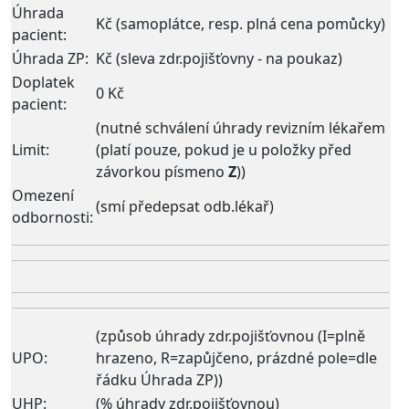
Úhrada
Kč (samoplátce, resp. plná cena pomůcky)
pacient:
Úhrada ZP:
Kč (sleva zdr.pojišťovny - na poukaz)
Doplatek
0 Kč
pacient
:
(nutné schválení úhrady revizním lékařem
Limit:
(platí pouze, pokud je u položky před
závorkou písmeno
Z
))
Omezení
(smí předepsat odb.lékař)
odbornosti:
(způsob úhrady zdr.pojišťovnou (I=plně
UPO:
hrazeno, R=zapůjčeno, prázdné pole=dle
řádku Úhrada ZP))
UHP:
(% úhrady zdr.pojišťovnou)