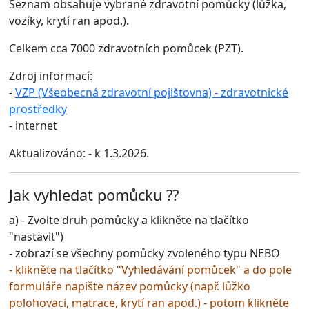
Seznam obsahuje vybrané zdravotní pomůcky (lůžka,
vozíky, krytí ran apod.).
Celkem cca 7000 zdravotních pomůcek (PZT).
Zdroj informací:
-
VZP (Všeobecná zdravotní pojišťovna) - zdravotnické
prostředky
- internet
Aktualizováno: - k 1.3.2026.
Jak vyhledat pomůcku ??
a) - Zvolte druh pomůcky a klikněte na tlačítko
"nastavit")
- zobrazí se všechny pomůcky zvoleného typu NEBO
- klikněte na tlačítko
"Vyhledávání pomůcek"
a do pole
formuláře napište název pomůcky (např. lůžko
polohovací, matrace, krytí ran apod.) - potom klikněte