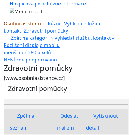
Hospicová péče
Různé
Informace
Osobní asistence:
Různé
Vyhledat službu,
kontakt
Zdravotní pomůcky
Zpět na kategorii »
Vyhledat službu, kontakt
«
Rozlišení displeje mobilu
menší než 280 pixelů
NENÍ zde podporováno
pouze pro rozlišení >280 px
Zdravotní pomůcky
[www.osobniasistence.cz]
Zdravotní pomůcky
Zpět na
Odeslat
Vytisknout
seznam
mailem
detail