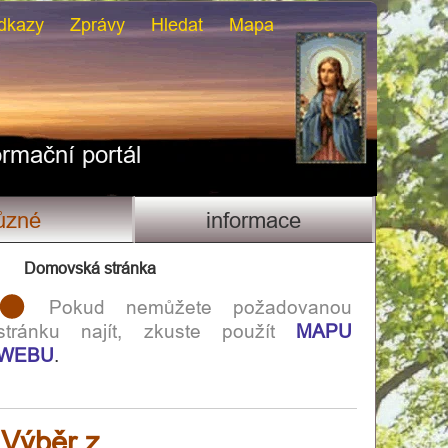
dkazy
Zprávy
Hledat
Mapa
ormační portál
ůzné
informace
Domovská stránka
Pokud nemůžete požadovanou
stránku najít, zkuste použít
MAPU
WEBU
.
Výběr z