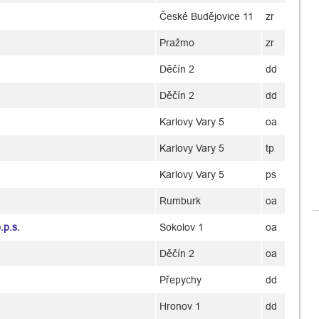
České Budějovice 11
zr
Pražmo
zr
Děčín 2
dd
Děčín 2
dd
Karlovy Vary 5
oa
Karlovy Vary 5
tp
Karlovy Vary 5
ps
Rumburk
oa
.p.s.
Sokolov 1
oa
Děčín 2
oa
Přepychy
dd
Hronov 1
dd