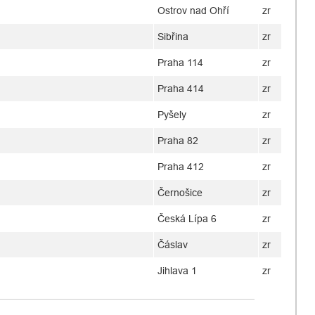
Ostrov nad Ohří
zr
Sibřina
zr
Praha 114
zr
Praha 414
zr
Pyšely
zr
Praha 82
zr
Praha 412
zr
Černošice
zr
Česká Lípa 6
zr
Čáslav
zr
Jihlava 1
zr