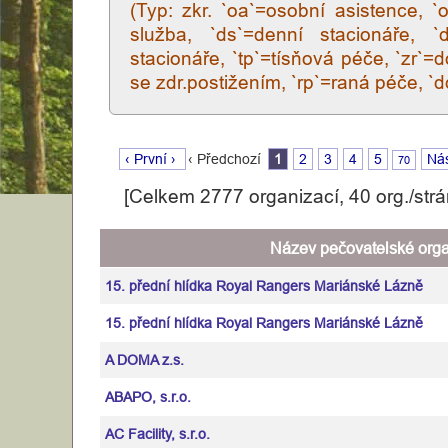
Osobní
(Typ: zkr. `oa`=osobní asistence, `
služba, `ds`=denní stacionáře, `
asistence
stacionáře, `tp`=tísňová péče, `zr`
se zdr.postižením, `rp`=raná péče, 
Dekubity
Hospicová
‹ První ›
‹ Předchozí
1
2
3
4
5
Nás
70
péče
[Celkem 2777 organizací, 40 org./strá
Různé
Název pečovatelské org
Informace
15. přední hlídka Royal Rangers Mariánské Lázně
15. přední hlídka Royal Rangers Mariánské Lázně
A DOMA z.s.
ABAPO, s.r.o.
AC Facility, s.r.o.