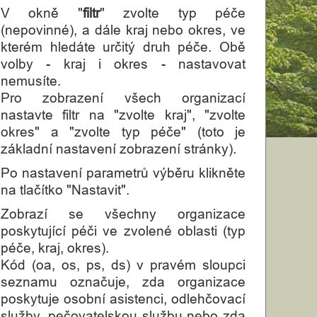
V okně "
filtr
" zvolte typ péče
(nepovinné), a dále kraj nebo okres, ve
kterém hledáte určitý druh péče. Obě
volby - kraj i okres - nastavovat
nemusíte.
Pro zobrazení všech organizací
nastavte filtr na "zvolte kraj", "zvolte
okres" a "zvolte typ péče" (toto je
základní nastavení zobrazení stránky).
Po nastavení parametrů výběru klikněte
na tlačítko "Nastavit".
Zobrazí se všechny organizace
poskytující péči ve zvolené oblasti (typ
péče, kraj, okres).
Kód (oa, os, ps, ds) v pravém sloupci
seznamu označuje, zda organizace
poskytuje osobní asistenci, odlehčovací
služby, pečovatelskou službu nebo zda