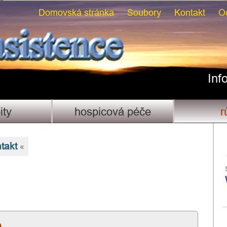
Domovská stránka
Soubory
Kontakt
O
Inf
ity
hospicová péče
r
ntakt
«
e