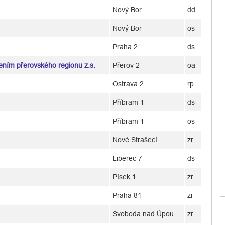
Nový Bor
dd
Nový Bor
os
Praha 2
ds
ením přerovského regionu z.s.
Přerov 2
oa
Ostrava 2
rp
Příbram 1
ds
Příbram 1
os
Nové Strašecí
zr
Liberec 7
ds
Písek 1
zr
Praha 81
zr
Svoboda nad Úpou
zr