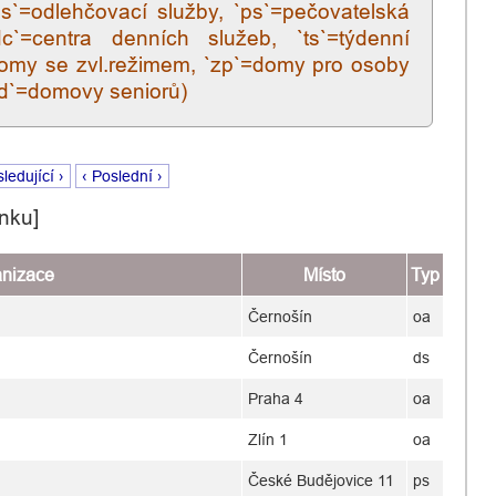
os`=odlehčovací služby, `ps`=pečovatelská
dc`=centra denních služeb, `ts`=týdenní
=domy se zvl.režimem, `zp`=domy pro osoby
`dd`=domovy seniorů)
ledující ›
‹ Poslední ›
nku]
anizace
Místo
Typ
Černošín
oa
Černošín
ds
Praha 4
oa
Zlín 1
oa
České Budějovice 11
ps