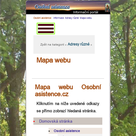
Informační portál
×
Osobní asistence:
Informace
Adresy různé
Mapa webu
Adresy různé
Zpět na kategorii »
«
Mapa webu
Mapa webu Osobní
asistence.cz
Kliknutím na níže uvedené odkazy
Domovská
se přímo zobrazí hledaná stránka.
stránka
Domovská stránka
Osobní asistence
Osobní