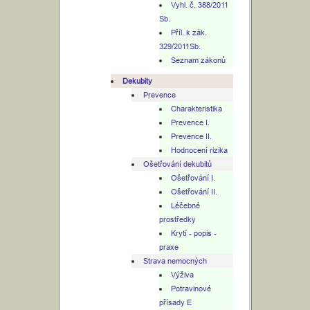
Vyhl. č. 388/2011
Sb.
Příl. k zák.
329/2011Sb.
Seznam zákonů
Dekubity
Prevence
Charakteristika
Prevence I.
Prevence II.
Hodnocení rizika
Ošetřování dekubitů
Ošetřování I.
Ošetřování II.
Léčebné
prostředky
Krytí - popis -
praxe
Strava nemocných
Výživa
Potravinové
přísady E