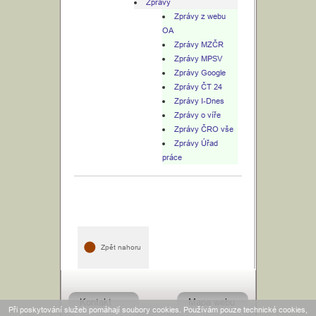
Zprávy
Zprávy z webu
OA
Zprávy MZČR
Zprávy MPSV
Zprávy Google
Zprávy ČT 24
Zprávy I-Dnes
Zprávy o víře
Zprávy ČRO vše
Zprávy Úřad
práce
Zpět nahoru
Kontakt
Mapa webu
Při poskytování služeb pomáhají soubory cookies. Používám pouze technické cookies,