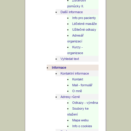
Zdravotní
pomůcky II.
Další informace
Info pro pacienty
Léčebné masáže
Užitečné odkazy
Adresář
organizací
Kurzy -
organizace
Vyhledat text
Informace
Kontaktní informace
Kontakt
Mail - formulář
O mně
Adresy různé
Odkazy - výměna
Soubory ke
stažení
Mapa webu
Info o cookies