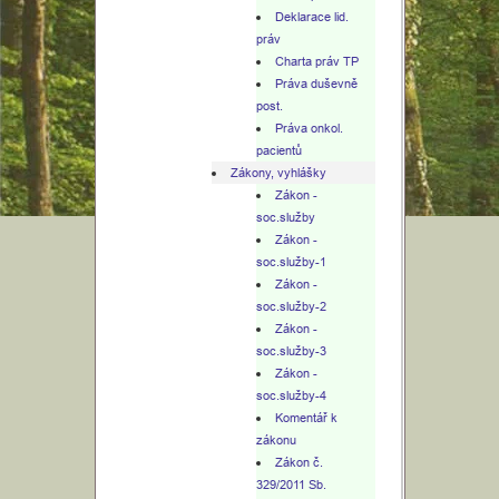
Deklarace lid.
práv
Charta práv TP
Práva duševně
post.
Práva onkol.
pacientů
Zákony, vyhlášky
Zákon -
soc.služby
Zákon -
soc.služby-1
Zákon -
soc.služby-2
Zákon -
soc.služby-3
Zákon -
soc.služby-4
Komentář k
zákonu
Zákon č.
329/2011 Sb.