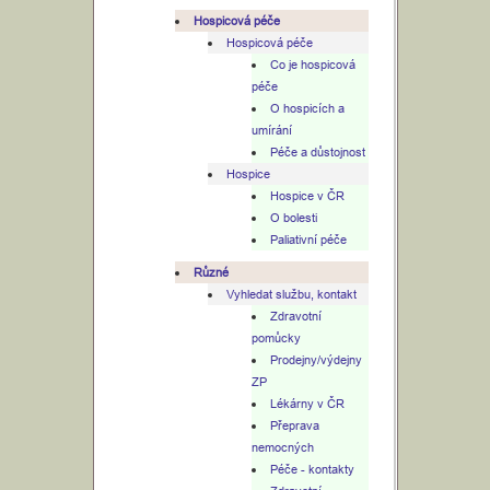
Hospicová péče
Hospicová péče
Co je hospicová
péče
O hospicích a
umírání
Péče a důstojnost
Hospice
Hospice v ČR
O bolesti
Paliativní péče
Různé
Vyhledat službu, kontakt
Zdravotní
pomůcky
Prodejny/výdejny
ZP
Lékárny v ČR
Přeprava
nemocných
Péče - kontakty