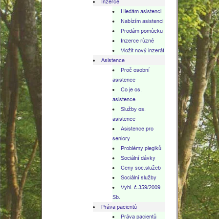
Inzerce
Hledám asistenci
asistence
Nabízím asistenci
Prodám pomůcku
Dekubity
Inzerce různé
Vložit nový inzerát
Hospicová
Asistence
Proč osobní
asistence
péče
Co je os.
asistence
Různé
Služby os.
asistence
Informace
Asistence pro
seniory
Problémy plegiků
Sociální dávky
Ceny soc.služeb
Sociální služby
Vyhl. č.359/2009
Sb.
Práva pacientů
Práva pacientů