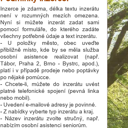
Inzerce je zdarma, délka textu inzerátu
není v rozumných mezích omezena.
Nyní si můžete inzerát zadat sami
pomocí formuláře, do kterého zadáte
všechny potřebné údaje a text inzerátu.
- U položky město, obec uveďte
přibližně místo, kde by se měla služba
osobní asistence realizovat (např.
Tábor, Praha 2, Brno - Bystrc, apod.),
platí i v případě prodeje nebo poptávky
po nějaké pomůcce.
- Chcete-li, můžete do inzerátu uvést
platné telefonické spojení (pevná linka
nebo mobil).
- Uvedení e-mailové adresy je povinné.
- Z nabídky vyberte typ inzerátu a kraj.
- Název inzerátu zvolte stručný, např.
nabízím osobní asistenci seniorům.