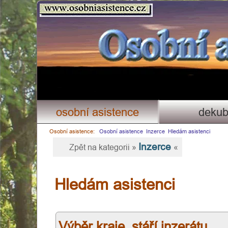
Osobni asistence.cz
×
osobní asistence
dekub
Osobní asistence:
Osobní asistence
Inzerce
Hledám asistenci
Inzerce
Zpět na kategorii »
«
Hledám asistenci
Výběr kraje, stáří inzerátu