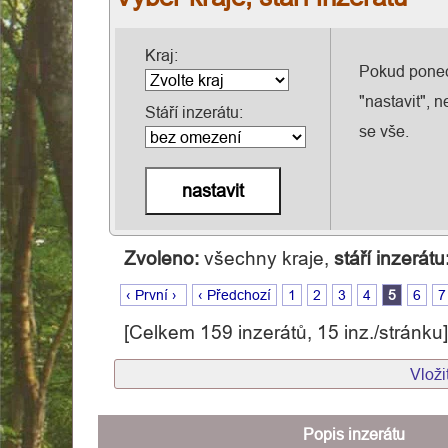
Kraj:
Pokud ponech
Domovská
"nastavit", 
Stáří inzerátu:
stránka
se vše.
Osobní
asistence
Dekubity
Zvoleno:
všechny kraje,
stáří inzerátu
‹ První ›
‹ Předchozí
1
2
3
4
5
6
7
Hospicová
[Celkem 159 inzerátů, 15 inz./stránku]
péče
Vloži
Různé
Popis inzerátu
Informace