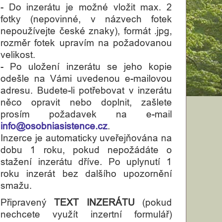
- Do inzerátu je možné vložit max. 2
fotky (nepovinné, v názvech fotek
nepoužívejte české znaky), formát .jpg,
rozměr fotek upravím na požadovanou
velikost.
- Po uložení inzerátu se jeho kopie
odešle na Vámi uvedenou e-mailovou
adresu. Budete-li potřebovat v inzerátu
něco opravit nebo doplnit, zašlete
prosím požadavek na e-mail
info@osobniasistence.cz
.
Inzerce je automaticky uveřejňována na
dobu 1 roku, pokud nepožádáte o
stažení inzerátu dříve. Po uplynutí 1
roku inzerát bez dalšího upozornění
smažu.
Připravený
TEXT INZERÁTU
(pokud
nechcete využít inzertní formulář)