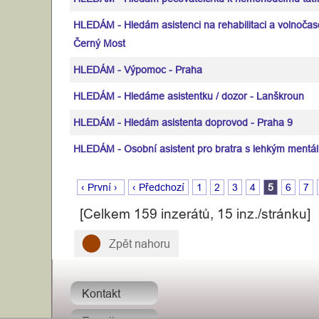
HLEDÁM - Hledám asistenci na rehabilitaci a volnočasov
Černý Most
HLEDÁM - Výpomoc - Praha
HLEDÁM - Hledáme asistentku / dozor - Lanškroun
HLEDÁM - Hledám asistenta doprovod - Praha 9
HLEDÁM - Osobní asistent pro bratra s lehkým mentál
‹ První ›
‹ Předchozí
1
2
3
4
5
6
7
[Celkem 159 inzerátů, 15 inz./stránku]
Zpět nahoru
Kontakt