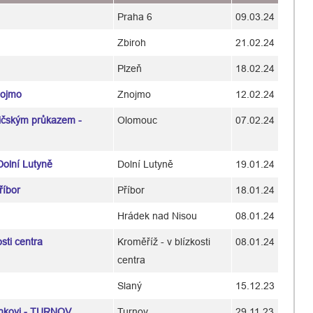
Praha 6
09.03.24
Zbiroh
21.02.24
Plzeň
18.02.24
nojmo
Znojmo
12.02.24
dičským průkazem -
Olomouc
07.02.24
olní Lutyně
Dolní Lutyně
19.01.24
říbor
Příbor
18.01.24
Hrádek nad Nisou
08.01.24
sti centra
Kroměříž - v blízkosti
08.01.24
centra
Slaný
15.12.23
ínkovi - TURNOV
Turnov
29.11.23