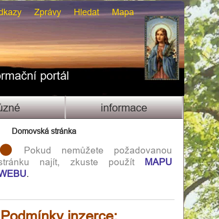
dkazy
Zprávy
Hledat
Mapa
ormační portál
ůzné
informace
Domovská stránka
Pokud nemůžete požadovanou
stránku najít, zkuste použít
MAPU
WEBU
.
Podmínky inzerce: