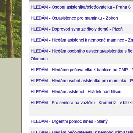
HLEDÁM - Osobní asistentka/ošetřovatelka - Praha 6
HLEDÁM - Os.asistence pro maminku - Zbiroh
HLEDÁM - Doprovod syna ze školy domů - Plzeň
HLEDÁM - Hledám asistenci k nemocné mamince - Z
HLEDÁM - Hledám osobního asistenta/asistentku s ři
Olomouc
HLEDÁM - Hledáme pečovatelku k babičce po CMP - D
HLEDÁM - Hledám osobní asistentku pro maminku - P
HLEDÁM - Hledám asistenci - Hrádek nad Nisou
HLEDÁM - Pro seniora na vozíčku - Kroměříž - v blízko
HLEDÁM - Urgentni pomoc ihned - Slaný
HLEDÁM - Hledám pečovatele/ku k nemohoucímu tat