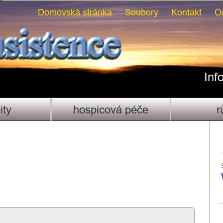
Domovská stránka
Soubory
Kontakt
O
Inf
ity
hospicová péče
r