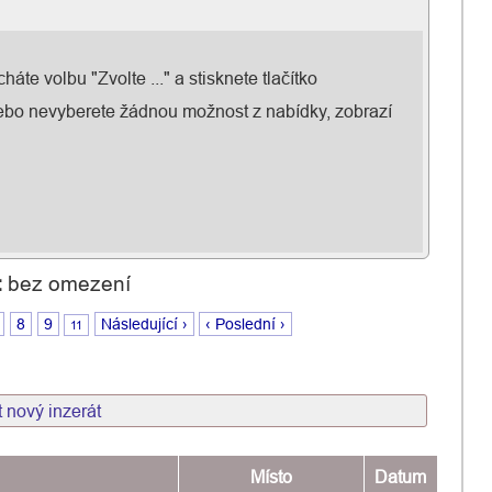
áte volbu "Zvolte ..." a stisknete tlačítko
nebo nevyberete žádnou možnost z nabídky, zobrazí
:
bez omezení
8
9
Následující ›
‹ Poslední ›
11
t nový inzerát
Místo
Datum