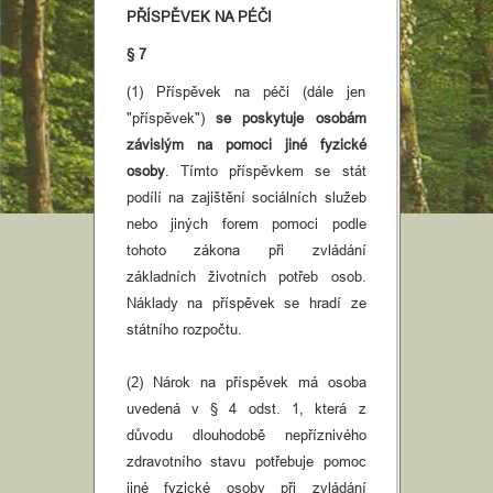
PŘÍSPĚVEK NA PÉČI
Informace
§ 7
(1) Příspěvek na péči (dále jen
"příspěvek")
se poskytuje osobám
závislým na pomoci jiné fyzické
osoby
. Tímto příspěvkem se stát
podílí na zajištění sociálních služeb
nebo jiných forem pomoci podle
tohoto zákona při zvládání
základních životních potřeb osob.
Náklady na příspěvek se hradí ze
státního rozpočtu.
(2) Nárok na příspěvek má osoba
uvedená v § 4 odst. 1, která z
důvodu dlouhodobě nepříznivého
zdravotního stavu potřebuje pomoc
jiné fyzické osoby při zvládání