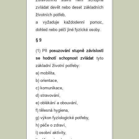
zvládat devět nebo deset základních
životních potřeb,
a vyžaduje každodenní pomoc,
dohled nebo péči jiné fyzické osoby.
§ 9
(1) Při
posuzování stupně závislosti
se hodnotí schopnost zvládat
tyto
základní životní potřeby:
a) mobilita,
b) orientace,
c) komunikace,
d) stravování,
e) oblékání a obouvání,
f) tělesná hygiena,
g) výkon fyziologické potřeby,
h) péče o zdraví,
i) osobní aktivity,