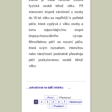
fyzické osobě téhož věku. Při
stanovení stupně závislosti u osoby
do 18 let věku se nepřihlíží k potřebě
péče, která vyplývá z věku osoby a
tomu odpovídajícímu stupni
biopsychosociálního vývoje.
Mimořádnou péčí se rozumí péče,
která svým rozsahem, intenzitou
nebo náročností podstatně přesahuje
péči poskytovanou osobě téhož
věku.
... pokračovat na další stránku
...
‹ První ›
‹ Předchozí
7
1
2
3
4
5
Následující
›
‹ Poslední ›