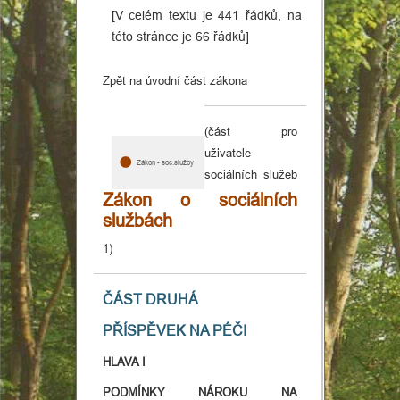
[V celém textu je 441 řádků, na
této stránce je 66 řádků]
Zpět na úvodní část zákona
Domovská
(část pro
stránka
uživatele
Zákon - soc.služby
sociálních služeb
Osobní
Zákon o sociálních
službách
asistence
1)
Dekubity
ČÁST DRUHÁ
Hospicová
PŘÍSPĚVEK NA PÉČI
péče
HLAVA I
Různé
PODMÍNKY NÁROKU NA