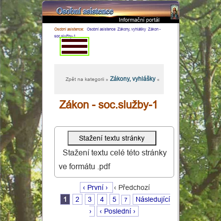
Informační portál
×
Osobní asistence:
Osobní asistence
Zákony, vyhlášky
Zákon -
soc.služby-1
Zákony, vyhlášky
Zpět na kategorii »
«
Zákon - soc.služby-1
Stažení textu celé této stránky
ve formátu .pdf
‹ První ›
‹ Předchozí
1
2
3
4
5
Následující
7
›
‹ Poslední ›